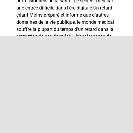
professionnels de la santé. Le secteur médical :
une entrée difficile dans l’ère digitale Un retard
criant Moins préparé et informé que d’autres
domaines de la vie publique, le monde médical
souffre la plupart du temps d’un retard dans la
protection de ses données. L’obsolescence de
[...]
Lire la suite
Précédent
2
3