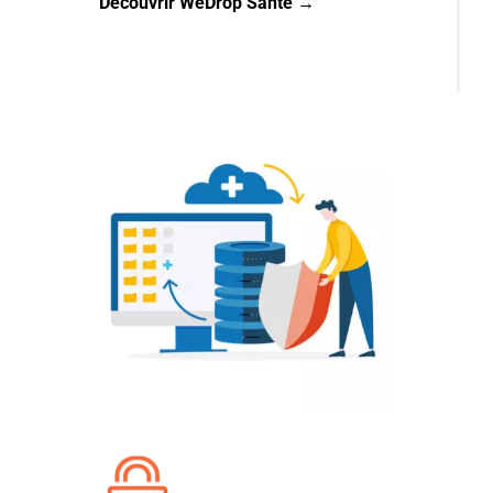
Découvrir WeDrop Santé →