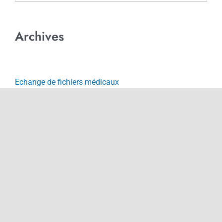
Archives
Echange de fichiers médicaux
HDS Hébergement données de santé
NeoBe Santé
Non classé
Opticiens
Sécurité des données
WeDrop Santé
WeSend Santé