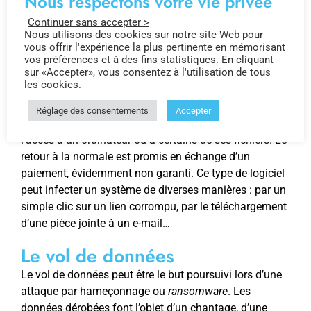
Nous respectons votre vie privée
principal pour le travailleur à distance. Ce sont des e-
mails ou des SMS qui semblent provenir d’un contact
Continuer sans accepter >
Nous utilisons des cookies sur notre site Web pour
de confiance. Ils cherchent à récupérer des identifiants
vous offrir l'expérience la plus pertinente en mémorisant
de connexion pour accéder à des données sensibles, et
vos préférences et à des fins statistiques. En cliquant
voler des informations confidentielles.
sur «Accepter», vous consentez à l'utilisation de tous
les cookies.
Les rançongiciels (ransomware)
Réglage des consentements
Accepter
Un rançongiciel permet aux cybercriminels de bloquer
l’accès à un ordinateur ou à certains de ses fichiers. Le
retour à la normale est promis en échange d’un
paiement, évidemment non garanti. Ce type de logiciel
peut infecter un système de diverses manières : par un
simple clic sur un lien corrompu, par le téléchargement
d’une pièce jointe à un e-mail…
Le vol de données
Le vol de données peut être le but poursuivi lors d’une
attaque par hameçonnage ou
ransomware
. Les
données dérobées font l’objet d’un chantage, d’une