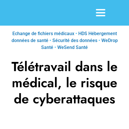
Passer
au
Toggle
contenu
Navigatio
Solutions
Echange de fichiers médicaux
•
HDS Hébergement
données de santé
•
Sécurité des données
•
WeDrop
Santé
•
WeSend Santé
À propos
Télétravail dans le
Paroles d’experts
médical, le risque
Contact
de cyberattaques