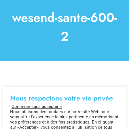
Solutions
wesend-sante-600-
À propos
2
Paroles d’experts
Contact
Nous respectons votre vie privée
Continuer sans accepter >
Nous utilisons des cookies sur notre site Web pour
vous offrir l'expérience la plus pertinente en mémorisant
vos préférences et à des fins statistiques. En cliquant
sur «Accepter», vous consentez à l'utilisation de tous