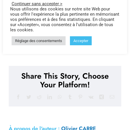
Continuer sans accepter >
Nous utilisons des cookies sur notre site Web pour
vous offrir l'expérience la plus pertinente en mémorisant
vos préférences et à des fins statistiques. En cliquant
sur «Accepter», vous consentez à l'utilisation de tous
les cookies.
cybermois-2020-sauvegarde-en-ligne-sante
Réglage des consentements
Accepter
Par
Olivier CARRE
Share This Story, Choose
Your Platform!
Facebook
Twitter
Reddit
LinkedIn
WhatsApp
Tumblr
Pinterest
Vk
Xing
Email
À propos de l'auteur :
Olivier CARRE