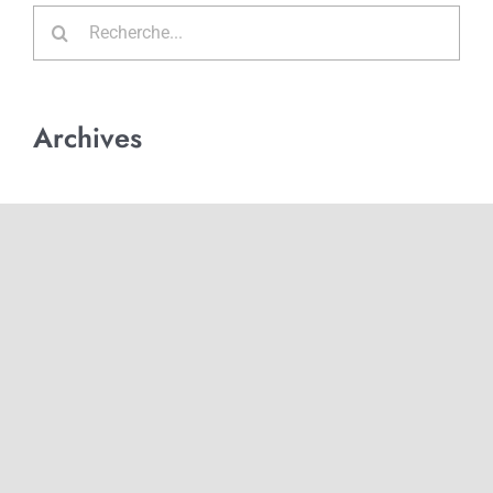
Rechercher:
Archives
Echange de fichiers médicaux
HDS Hébergement données de santé
NeoBe Santé
Non classé
Opticiens
Sécurité des données
WeDrop Santé
WeSend Santé