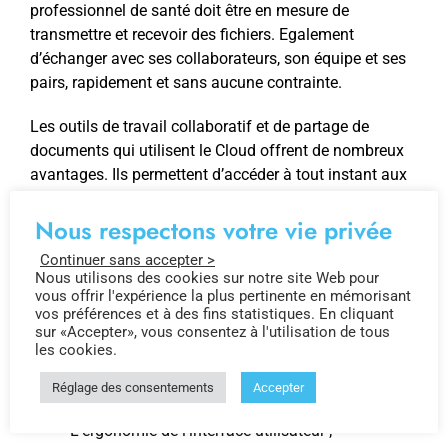
professionnel de santé doit être en mesure de
transmettre et recevoir des fichiers. Egalement
d’échanger avec ses collaborateurs, son équipe et ses
pairs, rapidement et sans aucune contrainte.
Les outils de travail collaboratif et de partage de
documents qui utilisent le Cloud offrent de nombreux
avantages. Ils permettent d’accéder à tout instant aux
données stockées sur des serveurs extérieurs et
Nous respectons votre vie privée
sécurisés. Ceci via un ordinateur, une tablette ou un
smartphone.
Continuer sans accepter >
Nous utilisons des cookies sur notre site Web pour
Plusieurs solutions – logiciels et applications – sont
vous offrir l'expérience la plus pertinente en mémorisant
vos préférences et à des fins statistiques. En cliquant
proposées aux professionnels de santé. Pour faciliter
sur «Accepter», vous consentez à l'utilisation de tous
leur choix, nous listons quelques critères importants à
les cookies.
prendre en compte. Ces critères touchent aux
caractéristiques et fonctionnalités de ces outils :
Réglage des consentements
Accepter
L’ergonomie de l’interface utilisateur ;