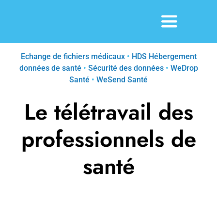
Passer
au
Toggle
contenu
Navigatio
Solutions
Echange de fichiers médicaux
•
HDS Hébergement
données de santé
•
Sécurité des données
•
WeDrop
Santé
•
WeSend Santé
À propos
Le télétravail des
Paroles d’experts
professionnels de
Contact
santé