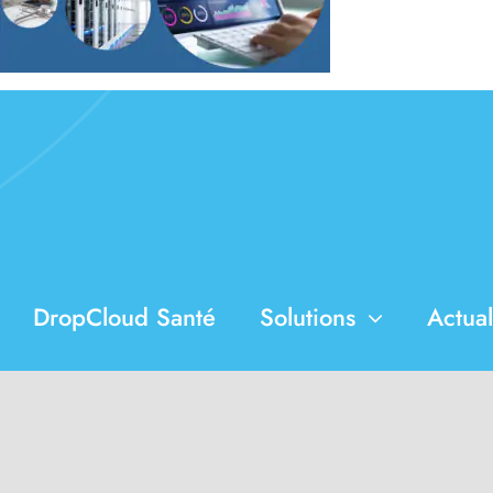
DropCloud Santé
Solutions
Actual
© Copyright 2012 - 2026 | DropCloud |
Mentions légales