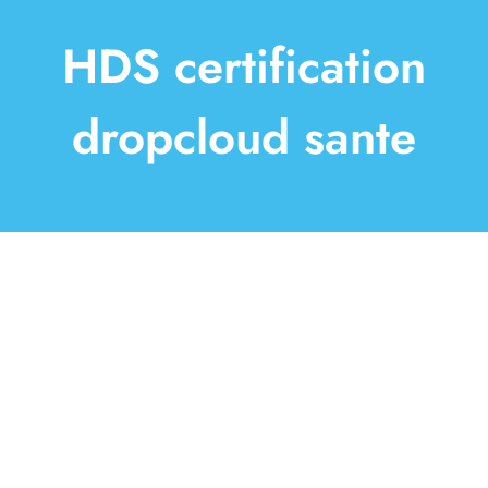
Solutions
HDS certification
À propos
dropcloud sante
Paroles d’experts
Contact