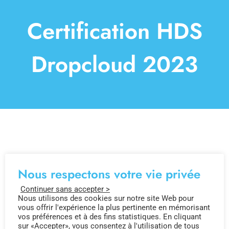
Solutions
Certification HDS
À propos
Dropcloud 2023
Paroles d’experts
Contact
Nous respectons votre vie privée
Continuer sans accepter >
Nous utilisons des cookies sur notre site Web pour
vous offrir l'expérience la plus pertinente en mémorisant
vos préférences et à des fins statistiques. En cliquant
sur «Accepter», vous consentez à l'utilisation de tous